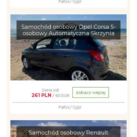
Pafos / Cypr
Samochód osobowy Opel Corsa 5-
osobowy Automatyczna Skrzynia
Cena od:
zobacz więcej
261 PLN
/
60 EUR
Pafos / Cypr
Samochód osobowy Renault