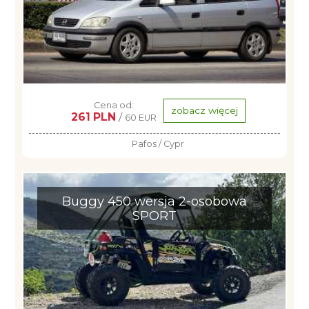
Cena od:
zobacz więcej
261 PLN
/
60 EUR
Pafos / Cypr
Buggy 450 wersja 2-osobowa
SPORT