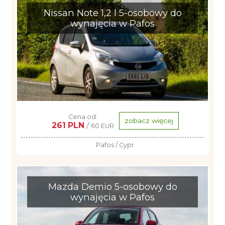
Nissan Note 1,2 l 5-osobowy do
wynajęcia w Pafos
Cena od:
zobacz więcej
261 PLN
/
60 EUR
Pafos / Cypr
Mazda Demio 5-osobowy do
wynajęcia w Pafos