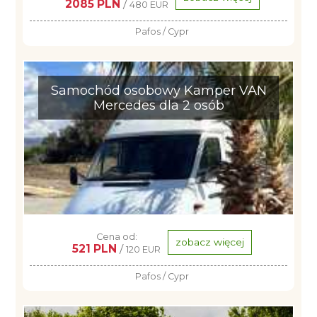
2085 PLN
/
480 EUR
Pafos / Cypr
Samochód osobowy Kamper VAN
Mercedes dla 2 osób
Cena od:
zobacz więcej
521 PLN
/
120 EUR
Pafos / Cypr