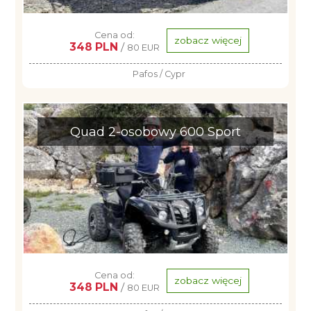
Cena od:
zobacz więcej
348 PLN
/
80 EUR
Pafos / Cypr
Quad 2-osobowy 600 Sport
Cena od:
zobacz więcej
348 PLN
/
80 EUR