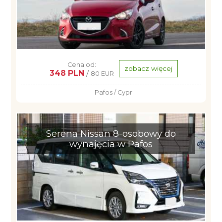
Cena od:
zobacz więcej
348 PLN
/
80 EUR
Pafos / Cypr
Serena Nissan 8-osobowy do
wynajęcia w Pafos