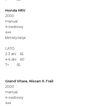
Honda HRV
2000
manual
4-osobowy
4x4
klimatyzacja
LATO
2-3 dni 65
4-6 dni 60
7+ 55
Grand Vitara, Nissan X-Trail
2000
manual
4-osobowy
4x4