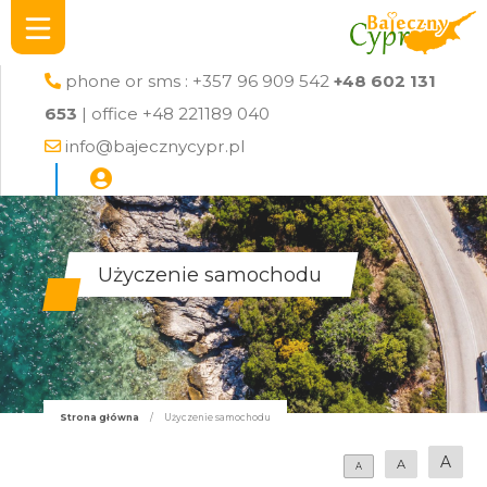
phone or sms : +357 96 909 542
+48 602 131
653
| office +48 221189 040
info@bajecznycypr.pl
Użyczenie samochodu
Strona główna
/
Użyczenie samochodu
A
A
A