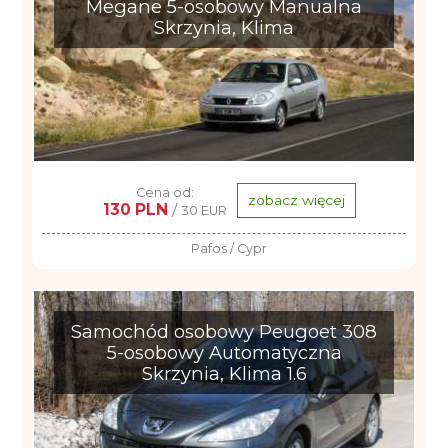
Megane 5-osobowy Manualna
Skrzynia, Klima
Cena od:
zobacz więcej
130 PLN
/
30 EUR
Pafos / Cypr
Samochód osobowy Peugoet 308
5-osobowy Automatyczna
Skrzynia, Klima 1.6