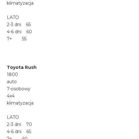
klimatyzacja
LATO
2-3 dni 65
4-6 dni 60
7+ 55
Toyota Rush
1800
auto
7-osobowy
4x4
klimatyzacja
LATO
2-3 dni 70
4-6 dni 65
7+ 60