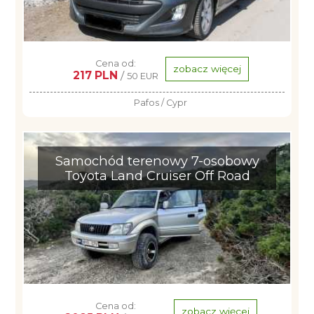
Cena od:
zobacz więcej
217 PLN
/
50 EUR
Pafos / Cypr
Samochód terenowy 7-osobowy
Toyota Land Cruiser Off Road
Cena od:
zobacz więcej