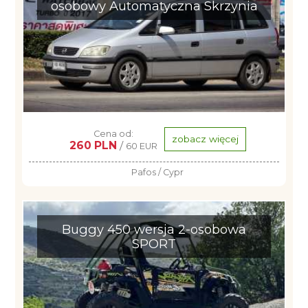
osobowy Automatyczna Skrzynia
Cena od:
zobacz więcej
260 PLN
/
60 EUR
Pafos / Cypr
Buggy 450 wersja 2-osobowa
SPORT