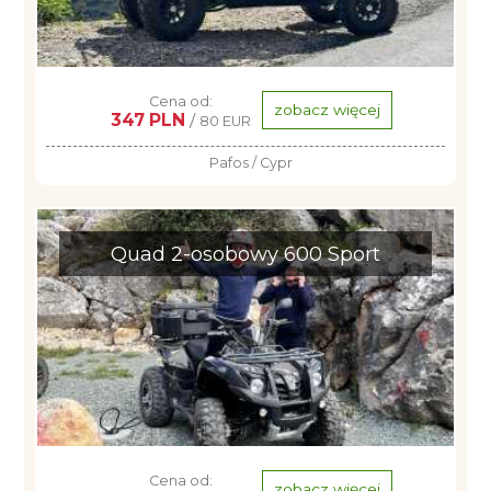
Cena od:
zobacz więcej
347 PLN
/
80 EUR
Pafos / Cypr
Quad 2-osobowy 600 Sport
Cena od:
zobacz więcej