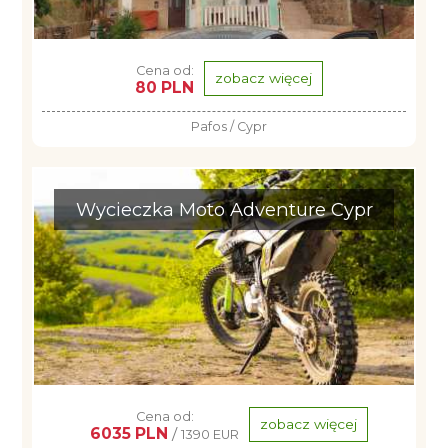
Cena od:
zobacz więcej
80 PLN
Pafos / Cypr
Wycieczka Moto Adventure Cypr
Cena od:
zobacz więcej
6035 PLN
/
1390 EUR