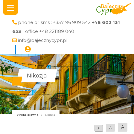
phone or sms : +357 96 909 542
+48 602 131
653
| office +48 221189 040
info@bajecznycypr.pl
Nikozja
Strona główna
/
Nikozja
A
A
A