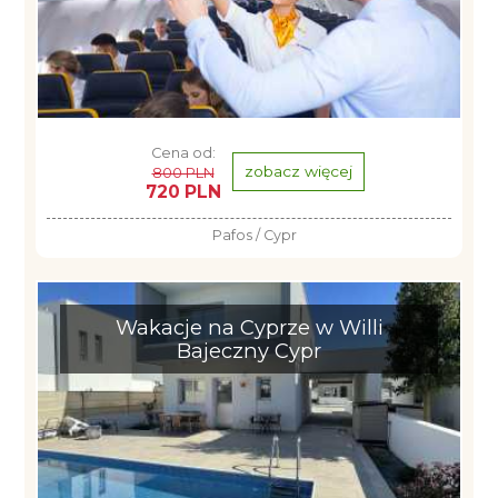
Cena od:
zobacz więcej
800 PLN
720 PLN
Pafos / Cypr
Wakacje na Cyprze w Willi
Bajeczny Cypr