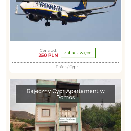
Cena od:
zobacz więcej
250 PLN
Pafos / Cypr
Bajeczny Cypr Apartament w
Pomos