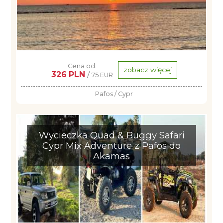
Cena od:
zobacz więcej
326 PLN
/
75 EUR
Pafos / Cypr
Wycieczka Quad & Buggy Safari
Cypr Mix Adventure z Pafos do
Akamas