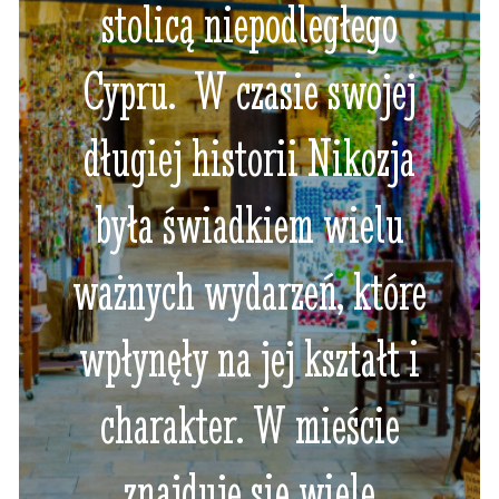
stolicą niepodległego
Cypru. W czasie swojej
długiej historii Nikozja
była świadkiem wielu
ważnych wydarzeń, które
wpłynęły na jej kształt i
charakter. W mieście
znajduje się wiele