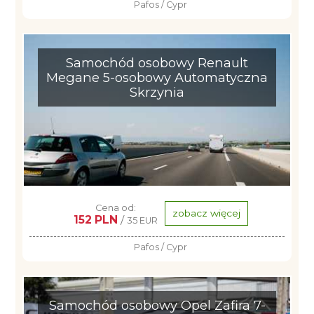
Pafos / Cypr
Samochód osobowy Renault
Megane 5-osobowy Automatyczna
Skrzynia
Cena od:
zobacz więcej
152 PLN
/
35 EUR
Pafos / Cypr
Samochód osobowy Opel Zafira 7-