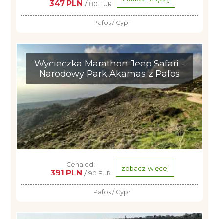
347 PLN
/
80 EUR
Pafos / Cypr
Wycieczka Marathon Jeep Safari -
Narodowy Park Akamas z Pafos
Cena od:
zobacz więcej
391 PLN
/
90 EUR
Pafos / Cypr