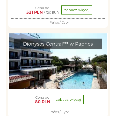
Cena od:
zobacz więcej
521 PLN
/
120 EUR
Pafos / Cypr
Dionysos Central*** w Paphos
Cena od:
zobacz więcej
80 PLN
Pafos / Cypr