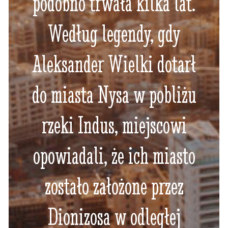
podobno trwała kilka lat.
Według legendy, gdy
Aleksander Wielki dotarł
do miasta Nysa w pobliżu
rzeki Indus, miejscowi
opowiadali, że ich miasto
zostało założone przez
Dionizosa w odległej