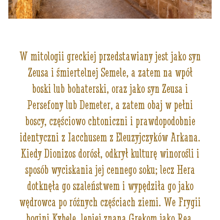
W mitologii greckiej przedstawiany jest jako syn
Zeusa i śmiertelnej Semele, a zatem na wpół
boski lub bohaterski, oraz jako syn Zeusa i
Persefony lub Demeter, a zatem obaj w pełni
boscy, częściowo chtoniczni i prawdopodobnie
identyczni z Iacchusem z Eleuzyjczyków Arkana.
Kiedy Dionizos dorósł, odkrył kulturę winorośli i
sposób wyciskania jej cennego soku; lecz Hera
dotknęła go szaleństwem i wypędziła go jako
wędrowca po różnych częściach ziemi. We Frygii
bogini Kybele, lepiej znana Grekom jako Rea,