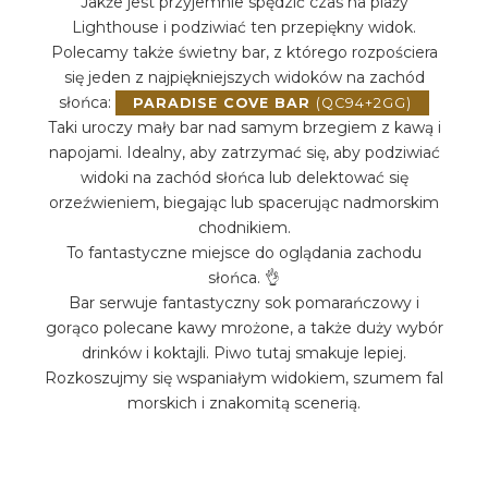
Jakże jest przyjemnie spędzić czas na plaży
Lighthouse i podziwiać ten przepiękny widok.
Polecamy także świetny bar, z którego rozpościera
się jeden z najpiękniejszych widoków na zachód
słońca:
PARADISE COVE BAR
(QC94+2GG)
Taki uroczy mały bar nad samym brzegiem z kawą i
napojami. Idealny, aby zatrzymać się, aby podziwiać
widoki na zachód słońca lub delektować się
orzeźwieniem, biegając lub spacerując nadmorskim
chodnikiem.
To fantastyczne miejsce do oglądania zachodu
słońca. 👌
Bar serwuje fantastyczny sok pomarańczowy i
gorąco polecane kawy mrożone, a także duży wybór
drinków i koktajli. Piwo tutaj smakuje lepiej.
Rozkoszujmy się wspaniałym widokiem, szumem fal
morskich i znakomitą scenerią.