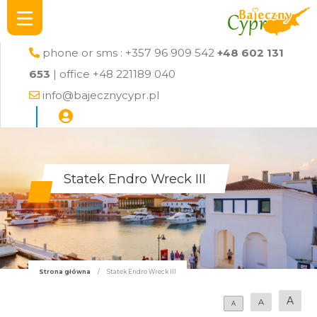
phone or sms : +357 96 909 542
+48 602 131
653
| office +48 221189 040
info@bajecznycypr.pl
Statek Endro Wreck III
Strona główna
/
Statek Endro Wreck III
A
A
A