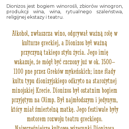
Dionizos jest bogiem winorośli, zbiorów winogron,
produkcji wina, wina, rytualnego szaleństwa,
religijnej ekstazy i teatru.
Alkohol, zwłaszcza wino, odgrywał ważną rolę w
kulturze greckiej, a Dionizos był ważną
przyczyną takiego stylu życia. Jego imię
wskazuje, że mógł być czczony już w ok. 1500–
1100 pne przez Greków mykeńskich; inne ślady
kultu typu dionizyjskiego odkryto na starożytnej
minojskiej Krecie. Dionizos był ostatnim bogiem
przyjętym na Olimp. Był najmłodszym i jedynym,
który miał śmiertelną matkę. Jego festiwale były
motorem rozwoju teatru greckiego.
Najwcześniejsze kultowe wizerunki Dionizosa