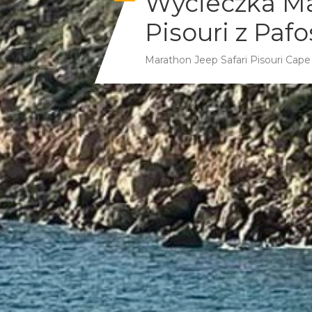
Wycieczka Ma
Pisouri z Pafo
Marathon Jeep Safari Pisouri Cap