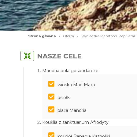
Strona główna
/
Oferta
/
Wycieczka Marathon Jeep Safari 
NASZE CELE
Mandria pola gospodarcze
wioska Mad Maxa
osiołki
plaża Mandria
Kouklia z sanktuarium Afrodyty
kościół Panagia Katholiki