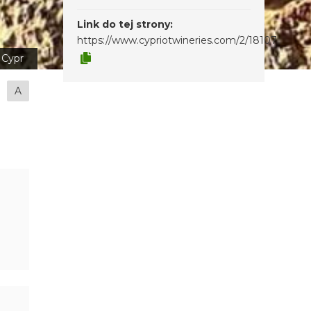
Link do tej strony:
https://www.cypriotwineries.com/2/18107
Cypr
A