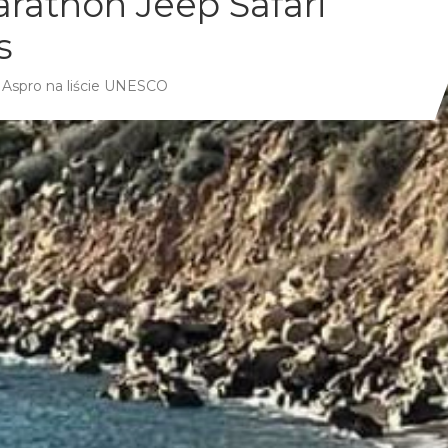
rathon Jeep Safari
s
e Aspro na liście UNESCO