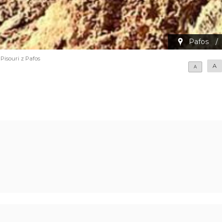
Pafos
/
Pisouri z Pafos
A
A