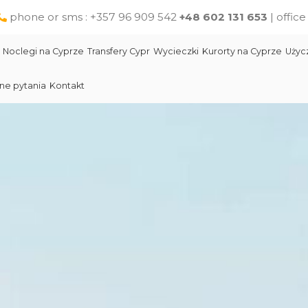
phone or sms : +357 96 909 542
+48 602 131 653
| offic
Noclegi na Cyprze
Transfery Cypr
Wycieczki
Kurorty na Cyprze
Użyc
ne pytania
Kontakt
Larnaka
Słynni ludzie Cypru
Wycieczki jednodniowe na Cyprze z Pafos
Skała Afodyty
Limassol
Restauracje na Cyprze
Wycieczki z Larnaki
Lara Beach Plaża
Pomoc na Cyprze dla polskich turystów
Wycieczki z Protaras
Lokalne produkty na Cyprze
Cypr Atrakcje
Cypr - Państwo
Skała Afodyty