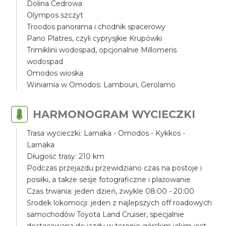
Dolina Cedrowa
Olympos szczyt
Troodos panorama i chodnik spacerowy
Pano Platres, czyli cyprysjkie Krupówki
Trimiklini wodospad, opcjonalnie Millomeris
wodospad
Omodos wioska
Winiarnia w Omodos: Lambouri, Gerolamo
HARMONOGRAM WYCIECZKI
Trasa wycieczki: Larnaka - Omodos - Kykkos -
Larnaka
Długość trasy: 210 km
Podczas przejazdu przewidziano czas na postoje i
posiłki, a także sesje fotograficzne i plażowanie
Czas trwania: jeden dzień, zwykle 08:00 - 20:00
Środek lokomocji: jeden z najlepszych off roadowych
samochodów Toyota Land Cruiser, specjalnie
dostosowana do jazdy w terenie górskim jakim jest