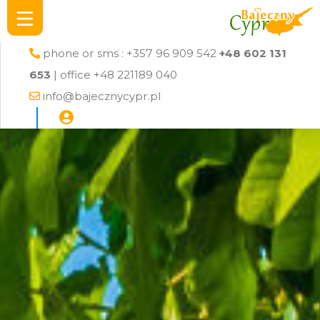
phone or sms : +357 96 909 542
+48 602 131
653
| office +48 221189 040
info@bajecznycypr.pl