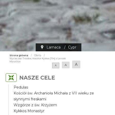
Larnaca
/
Cypr
Strona główna
/
Oferta
/
Wycieczka: Troodos, klasztor Kykkos [154] z Larnaki
Marathon
A
A
A
NASZE CELE
Pedulas
Kościół św. Archanioła Michała z VII wieku ze
słynnymi freskami
Wzgórze z św. Krzyżem
Kykkos Monastyr