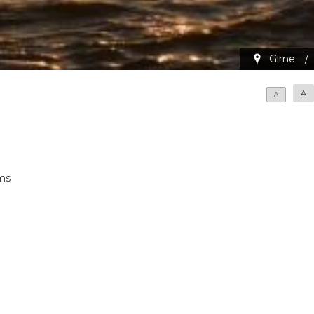
Girne
/
A
A
ims