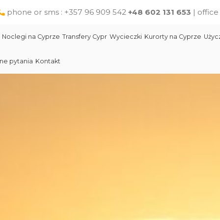
phone or sms : +357 96 909 542
+48 602 131 653
| offic
Noclegi na Cyprze
Transfery Cypr
Wycieczki
Kurorty na Cyprze
Użyc
ne pytania
Kontakt
Larnaka
Słynni ludzie Cypru
Wycieczki jednodniowe na Cyprze z Pafos
Skała Afodyty
Limassol
Restauracje na Cyprze
Wycieczki z Larnaki
Lara Beach Plaża
Pomoc na Cyprze dla polskich turystów
Wycieczki z Protaras
Lokalne produkty na Cyprze
Cypr Atrakcje
Cypr - Państwo
Skała Afodyty