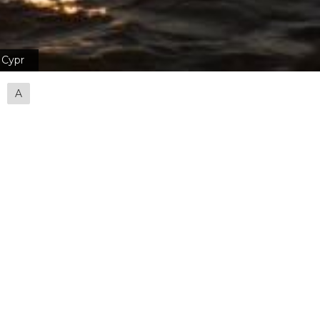
Cypr
A