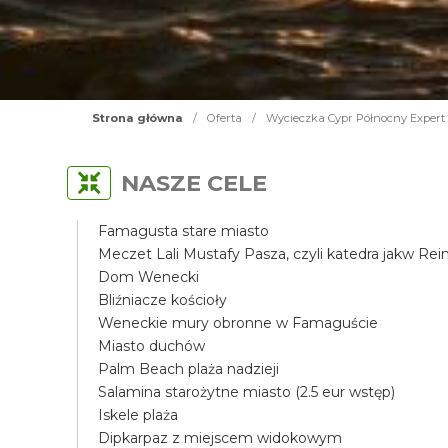
Strona główna
/
Oferta
/
Wycieczka Cypr Północny Expert
NASZE CELE
Famagusta stare miasto
Meczet Lali Mustafy Pasza, czyli katedra jakw Re
Dom Wenecki
Bliźniacze kościoły
Weneckie mury obronne w Famaguście
Miasto duchów
Palm Beach plaża nadzieji
Salamina starożytne miasto (2.5 eur wstęp)
Iskele plaża
Dipkarpaz z miejscem widokowym