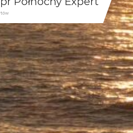
pr Północny Expert
rtów