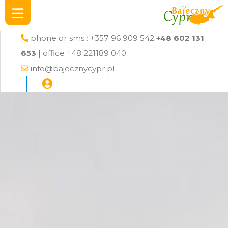
phone or sms : +357 96 909 542
+48 602 131
653
| office +48 221189 040
info@bajecznycypr.pl