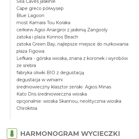
Sea Caves jaskinie
Cape greco półwysep
Blue Lagoon
most Kamara Tou Koraka
cerkiew Agioi Anargiroi z jaskinią Zangooly
zatoka i plaża Konnos Beach
zatoka Green Bay, najlepsze miejsce do nurkowania
plaża Figowa
Lefkara - górska wioska, znana z koronek i wyrobów
ze srebra
fabryka oliwki BIO z degustacją
degustacja w winiarni
średniowieczny klasztor żeński Agios Minas
Kato Dris średniowieczna wioska
opcjonalnie: wioska Skarinou, neolitycznia wioska
Chirokitiia
HARMONOGRAM WYCIECZKI