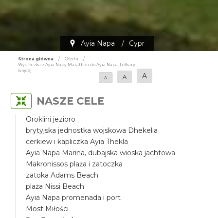
Ayia Napa
/
Cypr
Strona główna
/
Oferta
/
Wycieczka z Ayia Napy Marathon do Ayia Napa, Lefkary i
więcej
A
A
A
NASZE CELE
Oroklini jezioro
brytyjska jednostka wojskowa Dhekelia
cerkiew i kapliczka Ayia Thekla
Ayia Napa Marina, dubajska wioska jachtowa
Makronissos plaża i zatoczka
zatoka Adams Beach
plaża Nissi Beach
Ayia Napa promenada i port
Most Miłości